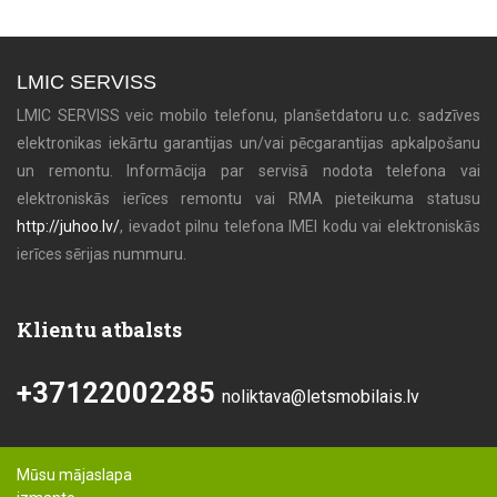
LMIC SERVISS
LMIC SERVISS veic mobilo telefonu, planšetdatoru u.c. sadzīves
elektronikas iekārtu garantijas un/vai pēcgarantijas apkalpošanu
un remontu. Informācija par servisā nodota telefona vai
elektroniskās ierīces remontu vai RMA pieteikuma statusu
http://juhoo.lv/
, ievadot pilnu telefona IMEI kodu vai elektroniskās
ierīces sērijas nummuru.
Klientu atbalsts
+37122002285
noliktava@letsmobilais.lv
Mūsu mājaslapa