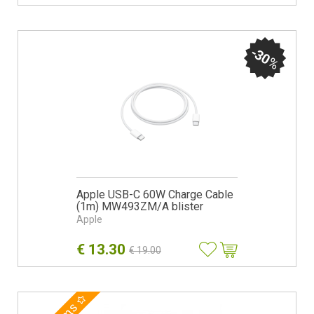
-30
%
Apple USB-C 60W Charge Cable
(1m) MW493ZM/A blister
Apple
€
13.30
€
19.00