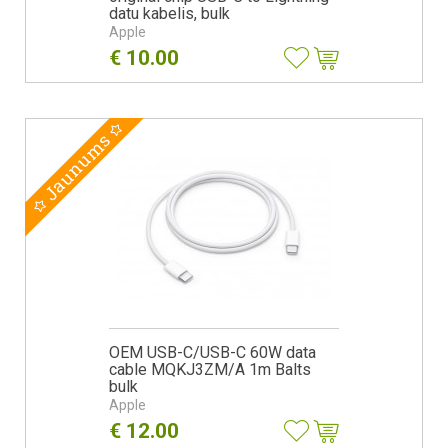
datu kabelis, bulk
Apple
€
10.00
Jaunums
OEM USB-C/USB-C 60W data
cable MQKJ3ZM/A 1m Balts
bulk
Apple
€
12.00