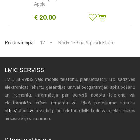
Apple
€
20.00
Produkti lapā:
12
Rāda 1-9 no 9 produktiem
LMIC SERVISS
LMIC SERVISS veic mobilo telefonu, planšetdatoru u.c. sadzīves
elektronikas iekārtu garantijas un/vai pēcgarantijas apkalpošanu
un remontu. Informācija par servisā nodota telefona vai
elektroniskās ierīces remontu vai RMA pieteikuma statusu
http://juhoo.lv/
, ievadot pilnu telefona IMEI kodu vai elektroniskās
ierīces sērijas nummuru.
Klientu atbalsts