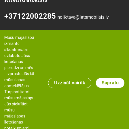
+37122002285
noliktava@letsmobilais.lv
Mūsu mājaslapa
izmanto
sīkdatnes, lai
uzlabotu Jūsu
lietošanas
pieredzi un mēs
- izprastu Jūs kā
mūsu lapas
Uzzināt vairāk
Sapratu
apmeklētājus.
Turpinot lietot
mūsu mājaslapu
Jūs piekrītiet
mūsu
Autortiesības: Lets-mobilais.lv, 2019
mājaslapas
noliktava@letsmobilais.lv
lietošanas
+37122002285
noteikumiem!
Izstrāde & risinājumi: