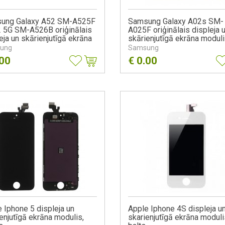
ung Galaxy A52 SM-A525F
Samsung Galaxy A02s SM-
2 5G SM-A526B oriģinālais
A025F oriģinālais displeja 
eja un skārienjutīgā ekrāna
skārienjutīgā ekrāna modul
lis GH82-25526A GH82-
GH81-20181A melns
ung
Samsung
4AA GH-82-25524A melns
.00
€
0.00
 Iphone 5 displeja un
Apple Iphone 4S displeja u
enjutīgā ekrāna modulis,
skarienjutīgā ekrāna moduli