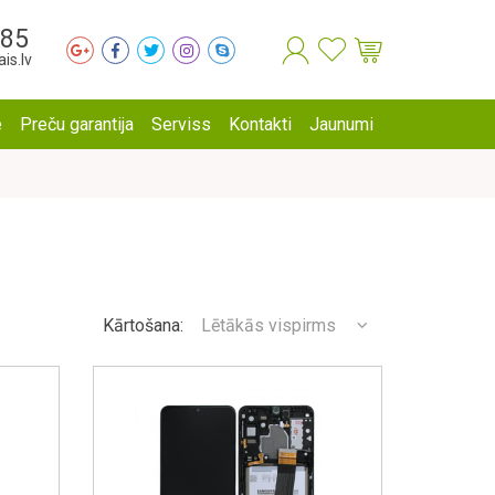
285
is.lv
e
Preču garantija
Serviss
Kontakti
Jaunumi
Kārtošana:
Lētākās vispirms