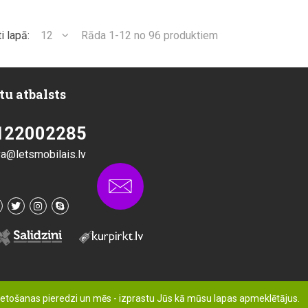
i lapā:
12
Rāda 1-12 no 96 produktiem
tu atbalsts
122002285
va@letsmobilais.lv
ietošanas pieredzi un mēs - izprastu Jūs kā mūsu lapas apmeklētājus.