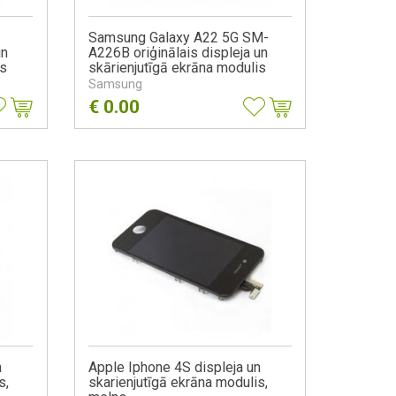
Samsung Galaxy A22 5G SM-
un
A226B oriģinālais displeja un
is
skārienjutīgā ekrāna modulis
GH81-20694A melns
Samsung
€
0.00
n
Apple Iphone 4S displeja un
s,
skarienjutīgā ekrāna modulis,