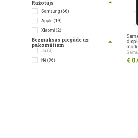
Ražotājs
Samsung
(66)
Apple
(19)
Xiaomi
(2)
Sams
Bezmaksas piegāde uz
displ
pakomātiem
modu
Jā
(0)
Sams
€
0
Nē
(96)