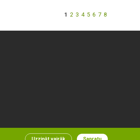
1
2
3
4
5
6
7
8
Uzzināt vairāk
Sapratu
Izstrāde & risinājumi: