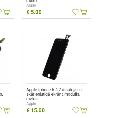
melns
Apple
€
5.00
n
Apple Iphone 6 4.7 displeja un
s,
skārienjutīgā ekrāna modulis,
melns
Apple
€
15.00