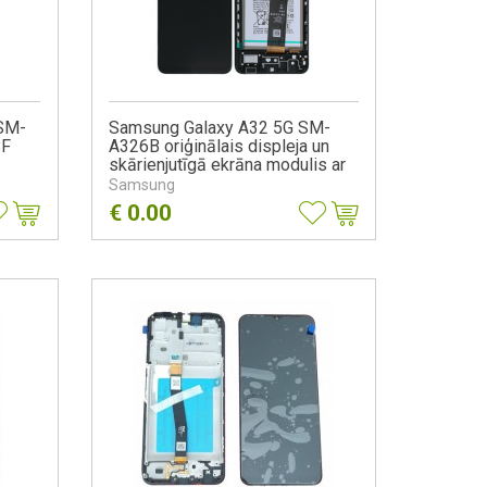
 SM-
Samsung Galaxy A32 5G SM-
8F
A326B oriģinālais displeja un
skārienjutīgā ekrāna modulis ar
akumulatoru GH82-25611A
Samsung
GH82-25453A, melns
€
0.00