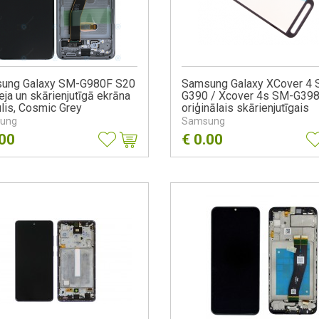
ung Galaxy SM-G980F S20
Samsung Galaxy XCover 4
eja un skārienjutīgā ekrāna
G390 / Xcover 4s SM-G39
lis, Cosmic Grey
oriģinālais skārienjutīgais
ekrāns GH96-12718A
ung
Samsung
.00
€
0.00