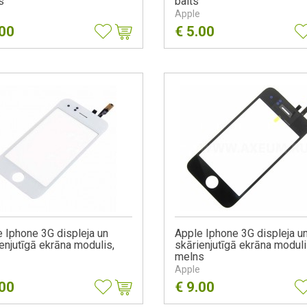
s
balts
Apple
.00
€
5.00
 Iphone 3G displeja un
Apple Iphone 3G displeja u
enjutīgā ekrāna modulis,
skārienjutīgā ekrāna moduli
melns
Apple
.00
€
9.00