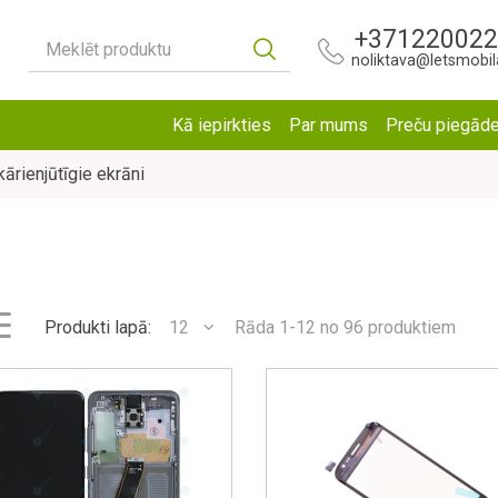
+37122002
Meklēt produktu
noliktava@letsmobila
Kā iepirkties
Par mums
Preču piegād
kārienjūtīgie ekrāni
Produkti lapā:
12
Rāda 1-12 no 96 produktiem