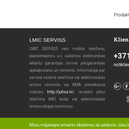
Produkt
Klien
LMIC SERVISS
LMIC SERVISS veic mobilo telefonu,
+37
planšetdatoru u.c. sadzīves elektronikas
iekārtu garantijas un/vai pēcgarantijas
nolikta
apkalpošanu un remontu. Informācija par
servisā nodota telefona vai elektroniskās
ierīces remontu vai RMA pieteikuma
statusu
http://juhoo.lv/
, ievadot pilnu
telefona IMEI kodu vai elektroniskās
ierīces sērijas nummuru.
Mūsu mājaslapa izmanto sīkdatnes, lai uzlabotu Jūsu l