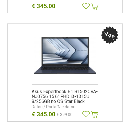
€
345.00
-14
%
Asus Expertbook B1 B1502CVA-
NJ0756 15.6" FHD i3-1315U
8/256GB no OS Star Black
Datori / Portatīvie datori
€
345.00
€
399.00