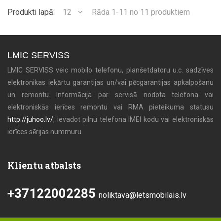
Produkti lapā:
12
Rāda 1-11 no 11 produktiem
LMIC SERVISS
LMIC SERVISS veic mobilo telefonu, planšetdatoru u.c. sadzīves
elektronikas iekārtu garantijas un/vai pēcgarantijas apkalpošanu
un remontu. Informācija par servisā nodota telefona vai
elektroniskās ierīces remontu vai RMA pieteikuma statusu
http://juhoo.lv/
, ievadot pilnu telefona IMEI kodu vai elektroniskās
ierīces sērijas nummuru.
Klientu atbalsts
+37122002285
noliktava@letsmobilais.lv