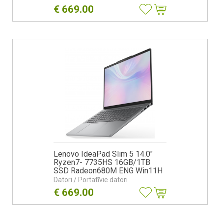
€
669.00
Lenovo IdeaPad Slim 5 14.0"
Ryzen7- 7735HS 16GB/1TB
SSD Radeon680M ENG Win11H
Luna Grey
Datori / Portatīvie datori
€
669.00