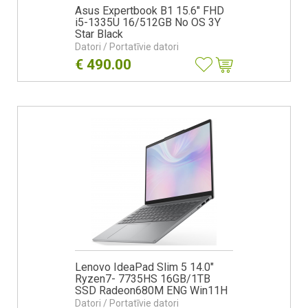
Asus Expertbook B1 15.6" FHD
i5-1335U 16/512GB No OS 3Y
Star Black
Datori / Portatīvie datori
€
490.00
Lenovo IdeaPad Slim 5 14.0"
Ryzen7- 7735HS 16GB/1TB
SSD Radeon680M ENG Win11H
Luna Grey
Datori / Portatīvie datori