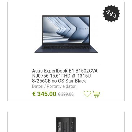
-14
%
Asus Expertbook B1 B1502CVA-
NJ0756 15.6" FHD i3-1315U
8/256GB no OS Star Black
Datori / Portatīvie datori
€
345.00
€
399.00