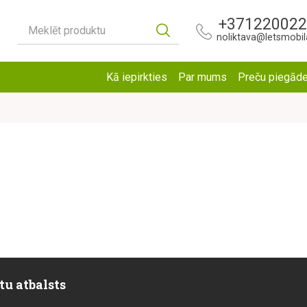
+37122002
Meklēt produktu
noliktava@letsmobila
Kā iepirkties
Par mums
Preču piegād
tu atbalsts