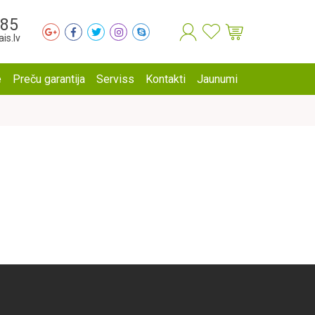
285
is.lv
e
Preču garantija
Serviss
Kontakti
Jaunumi