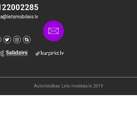
122002285
va@letsmobilais.lv
Autortiesības: Lets-mobilais.lv, 2019