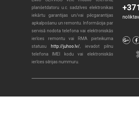
+37
planšetdatoru u.c. sadzīves elektronikas
iekārtu garantijas un/vai pēcgarantijas
nolikta
apkalpošanu un remontu. Informācija par
servisā nodota telefona vai elektroniskās
ierīces remontu vai RMA pieteikuma
statusu
http://juhoo.lv/
, ievadot pilnu
telefona IMEI kodu vai elektroniskās
ierīces sērijas nummuru.