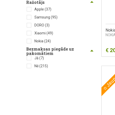
Ražotājs
Apple
(37)
Samsung
(95)
DORO
(3)
Noki
Xiaomi
(49)
NOKI
Nokia
(24)
Bezmaksas piegāde uz
€
2
pakomātiem
Jā
(7)
Nē
(215)
Jau