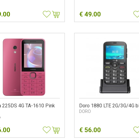
9.00
€
49.00
a 225DS 4G TA-1610 Pink
Doro 1880 LTE 2G/3G/4G b
DORO
A
6.00
€
56.00