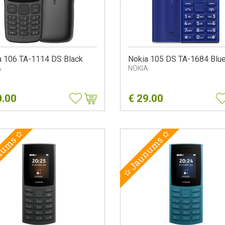
a 106 TA-1114 DS Black
Nokia 105 DS TA-1684 Blu
A
NOKIA
0.00
€
29.00
nums
Jaunums