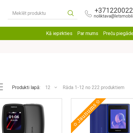
+37122002
Meklēt produktu
noliktava@letsmobila
Kā iepirkties
Par mums
Preču piegād
Produkti lapā:
12
Rāda 1-12 no 222 produktiem
Jaunums