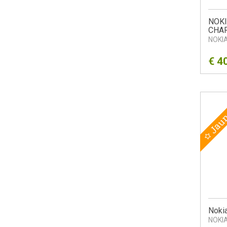
NOKI
CHAR
NOKI
€
4
Jau
Noki
NOKI