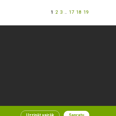
1
2
3
..
17
18
19
Uzzināt vairāk
Sapratu
Izstrāde & risinājumi: