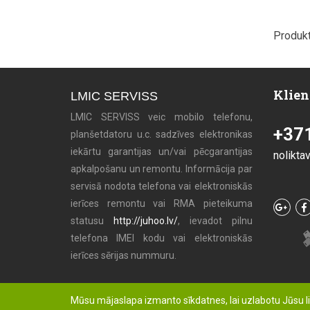
Produkt
Klien
LMIC SERVISS
LMIC SERVISS veic mobilo telefonu,
+37
planšetdatoru u.c. sadzīves elektronikas
iekārtu garantijas un/vai pēcgarantijas
nolikta
apkalpošanu un remontu. Informācija par
servisā nodota telefona vai elektroniskās
ierīces remontu vai RMA pieteikuma
statusu
http://juhoo.lv/
, ievadot pilnu
telefona IMEI kodu vai elektroniskās
ierīces sērijas nummuru.
Mūsu mājaslapa izmanto sīkdatnes, lai uzlabotu Jūsu l