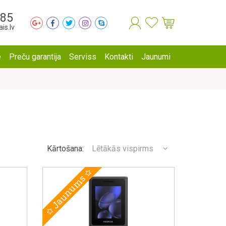
285
is.lv
e
Preču garantija
Serviss
Kontakti
Jaunumi
Kārtošana:
Lētākās vispirms
Jaunums