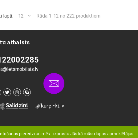
i lapā:
12
Rāda 1-12 no 222 produktiem
tu atbalsts
122002285
va@letsmobilais.lv
ietošanas pieredzi un mēs - izprastu Jūs kā mūsu lapas apmeklētājus.