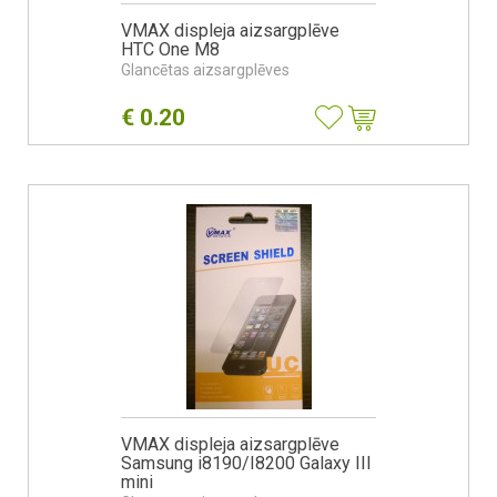
VMAX displeja aizsargplēve
HTC One M8
Glancētas aizsargplēves
€
0.20
VMAX displeja aizsargplēve
Samsung i8190/I8200 Galaxy III
mini