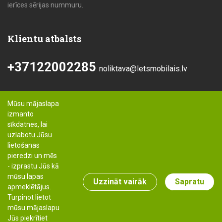
ierīces sērijas nummuru.
Klientu atbalsts
+37122002285
noliktava@letsmobilais.lv
Mūsu mājaslapa
izmanto
sīkdatnes, lai
uzlabotu Jūsu
lietošanas
pieredzi un mēs
- izprastu Jūs kā
mūsu lapas
Uzzināt vairāk
Sapratu
apmeklētājus.
Turpinot lietot
mūsu mājaslapu
Jūs piekrītiet