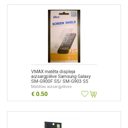
VMAX matēta displeja
aizsargplēve Samsung Galaxy
SM-G900F S5/ SM-G903 S5
Neo
Matētas aizsargplēves
€
0.50