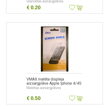
Glancētas aizsargplēves
€
0.20
VMAX matēta displeja
aizsargplēve Apple Iphone 4/4S
Matētas aizsargplēves
€
0.50