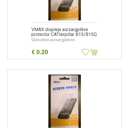
VMAX displeja aizsargplēve
protector CATterpillar B15/B15Q
Glancētas aizsargplēves
€
0.20