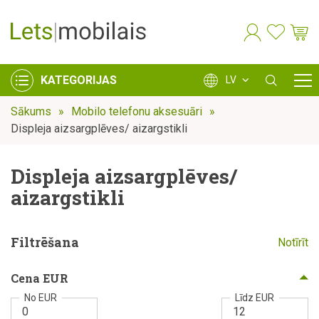
KATEGORIJAS
LV
Sākums
Mobilo telefonu aksesuāri
Displeja aizsargplēves/ aizargstikli
Displeja aizsargplēves/
aizargstikli
Filtrēšana
Notīrīt
Cena EUR
No EUR
Līdz EUR