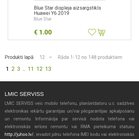
Blue Star displeja aizsargstikls
Huawei Y6 2019
Blue Star
€
1.00
Produkti lapā:
12
Rāda 1-12 no 148 produktiem
1
2
3
..
11
12
13
LMIC SERVISS
LMIC SERVISS veic mobilo telefonu, planšetdatoru u.c. sadzīves
elektronikas iekārtu garantijas un/vai pēcgarantijas apkalpošanu
un remontu. Informācija par servisā nodota telefona vai
elektroniskās ierīces remontu vai RMA pieteikuma statusu
http://juhoo.lv/
, ievadot pilnu telefona IMEI kodu vai elektroniskās