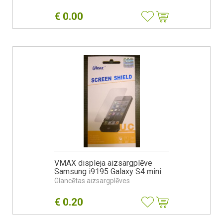
€
0.00
VMAX displeja aizsargplēve
Samsung i9195 Galaxy S4 mini
Glancētas aizsargplēves
€
0.20