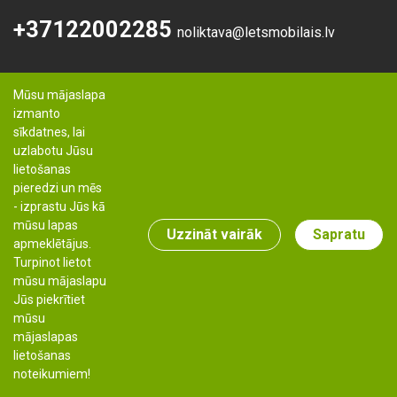
+37122002285
noliktava@letsmobilais.lv
Mūsu mājaslapa
izmanto
sīkdatnes, lai
uzlabotu Jūsu
lietošanas
pieredzi un mēs
- izprastu Jūs kā
mūsu lapas
Uzzināt vairāk
Sapratu
apmeklētājus.
Turpinot lietot
mūsu mājaslapu
Jūs piekrītiet
mūsu
Autortiesības: Lets-mobilais.lv, 2019
mājaslapas
noliktava@letsmobilais.lv
lietošanas
+37122002285
noteikumiem!
Izstrāde & risinājumi: