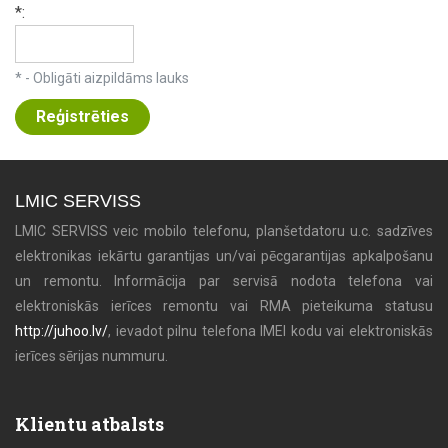
*:
* - Obligāti aizpildāms lauks
LMIC SERVISS
LMIC SERVISS veic mobilo telefonu, planšetdatoru u.c. sadzīves
elektronikas iekārtu garantijas un/vai pēcgarantijas apkalpošanu
un remontu. Informācija par servisā nodota telefona vai
elektroniskās ierīces remontu vai RMA pieteikuma statusu
http://juhoo.lv/
, ievadot pilnu telefona IMEI kodu vai elektroniskās
ierīces sērijas nummuru.
Klientu atbalsts