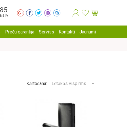
285
is.lv
e
Preču garantija
Serviss
Kontakti
Jaunumi
Kārtošana:
Lētākās vispirms