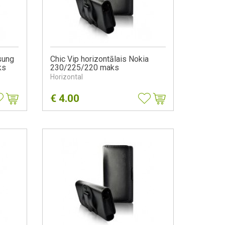
sung
Chic Vip horizontālais Nokia
ks
230/225/220 maks
Horizontal
€
4.00