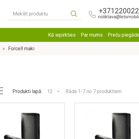
+37122002
Meklēt produktu
noliktava@letsmobila
Kā iepirkties
Par mums
Preču piegād
Forcell maki
Produkti lapā:
12
Rāda 1-7 no 7 produktiem