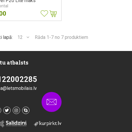
ei P20 Lite maks
ontal
.00
i lapā:
12
Rāda 1-7 no 7 produktiem
tu atbalsts
122002285
va@letsmobilais.lv