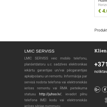
Huaw
Horiz
€
4
Produkt
Klien
LMIC SERVISS
LMIC SERVISS veic mobilo telefonu,
+37
planšetdatoru u.c. sadzīves elektronikas
iekārtu garantijas un/vai pēcgarantijas
nolikta
apkalpošanu un remontu. Informācija par
servisā nodota telefona vai elektroniskās
ierīces remontu vai RMA pieteikuma
statusu
http://juhoo.lv/
, ievadot pilnu
telefona IMEI kodu vai elektroniskās
ierīces sērijas nummuru.