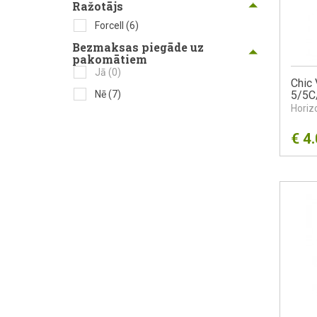
Ražotājs
Forcell
(6)
Bezmaksas piegāde uz
pakomātiem
Jā
(0)
Chic 
Nē
(7)
5/5C
Horiz
€
4