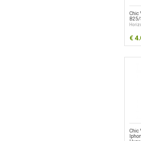
Chic 
B25/
Horiz
€
4
Chic 
Iphon