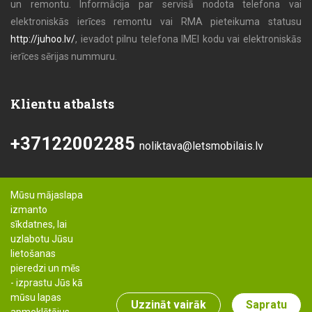
un remontu. Informācija par servisā nodota telefona vai
elektroniskās ierīces remontu vai RMA pieteikuma statusu
http://juhoo.lv/
, ievadot pilnu telefona IMEI kodu vai elektroniskās
ierīces sērijas nummuru.
Klientu atbalsts
+37122002285
noliktava@letsmobilais.lv
Mūsu mājaslapa
izmanto
sīkdatnes, lai
uzlabotu Jūsu
lietošanas
pieredzi un mēs
- izprastu Jūs kā
mūsu lapas
Uzzināt vairāk
Sapratu