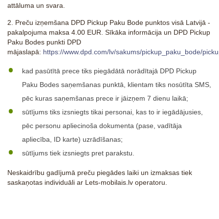
attāluma un svara.
2. Preču izņemšana DPD Pickup Paku Bode punktos visā Latvijā -
pakalpojuma maksa 4.00 EUR. Sīkāka informācija un DPD Pickup
Paku Bodes punkti DPD
mājaslapā:
https://www.dpd.com/lv/sakums/pickup_paku_bode/pic
kad pasūtītā prece tiks piegādātā norādītajā DPD Pickup
Paku Bodes saņemšanas punktā, klientam tiks nosūtīta SMS,
pēc kuras saņemšanas prece ir jāizņem 7 dienu laikā;
sūtījums tiks izsniegts tikai personai, kas to ir iegādājusies,
pēc personu apliecinoša dokumenta (pase, vadītāja
apliecība, ID karte) uzrādīšanas;
sūtījums tiek izsniegts pret parakstu.
Neskaidrību gadījumā preču piegādes laiki un izmaksas tiek
saskaņotas individuāli ar Lets-mobilais.lv operatoru.